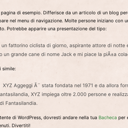
pagina di esempio. Differisce da un articolo di un blog pe
pare nel menu di navigazione. Molte persone iniziano con un
sito. Potrebbe apparire una presentazione del tipo:
un fattorino ciclista di giorno, aspirante attore di notte
o un grande cane di nome Jack e mi piace la piÃ±a colad
 simile:
 XYZ Aggeggi Ã¨ stata fondata nel 1971 e da allora forni
Fantasilandia, XYZ impiega oltre 2.000 persone e realizz
i Fantasilandia.
ente di WordPress, dovresti andare nella tua
Bacheca
per 
nuti. Divertiti!