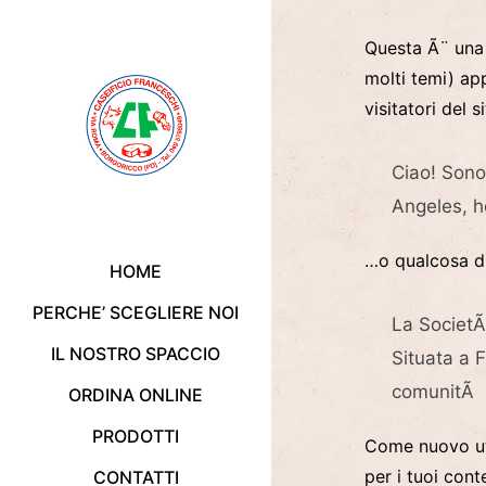
Questa Ã¨ una 
molti temi) ap
visitatori del 
Ciao! Sono 
Angeles, h
…o qualcosa di
HOME
PERCHE’ SCEGLIERE NOI
La SocietÃ
IL NOSTRO SPACCIO
Situata a 
comunitÃ d
ORDINA ONLINE
PRODOTTI
Come nuovo ut
per i tuoi conte
CONTATTI